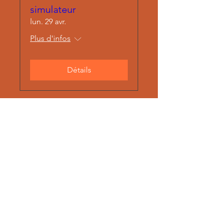
simulateur
lun. 29 avr.
Plus d'infos
Détails
contact.worldsimracer@gmail.com
Politique de cookies
Politique de confidentialité
Mentions légales
© 2024 World Sim Racer. Tous droits réservés.