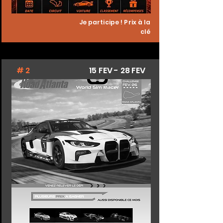
Je participe ! Prix à la
clé
# 2
15 FEV - 28 FEV