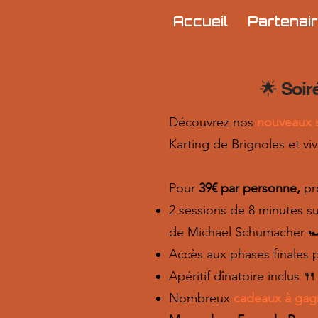
Accueil
Partenai
🌟 Soiré
Découvrez nos
nouveaux 
Karting de Brignoles et vi
Pour
39€ par personne,
pro
2 sessions de 8 minutes su
de Michael Schumacher 
Accès aux phases finales p
Apéritif dînatoire inclus 🍴
Nombreux
cadeaux à gag