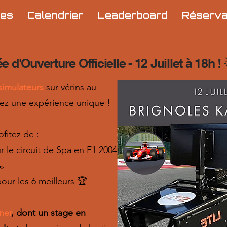
res
Calendrier
Leaderboard
Réserva
e d'Ouverture Officielle - 12 Juillet à 18h ! 
simulateurs
sur vérins
au
vez une expérience unique !
fitez de :
r le circuit de Spa en F1 2004
️
our les 6 meilleurs 🏆
ner
, dont un stage en