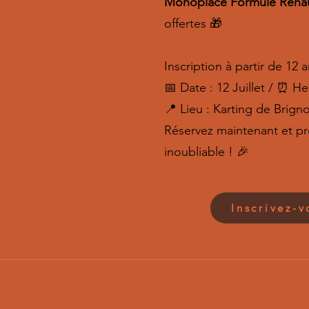
Monoplace Formule Renau
offertes 🎁
Inscription à partir de 12 a
📅 Date : 12 Juillet / ⏰ He
📍 Lieu : Karting de Brign
Réservez maintenant et p
inoubliable ! 🎉
Inscrivez-v