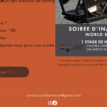
lt
et des sessions de karting
ns.*
ure : 18h
oles
réparez-vous pour une soirée
* Si un mineur gagne, il recevra un baptême d
Lamborghini ou Audi d'une valeur de 180 eur
ous !
contact.worldsimracer@gmail.com