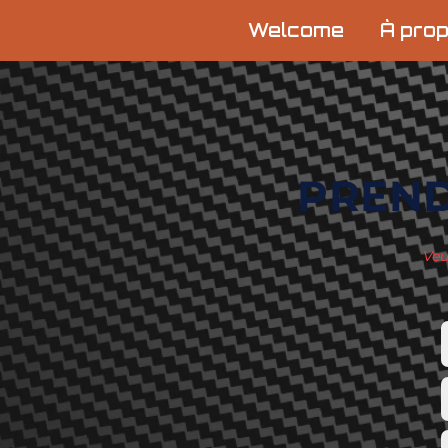
Welcome
À pro
PREND
Veu