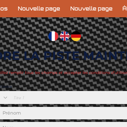
pos
Nouvelle page
Nouvelle page
À
RE LA PISTE MAIN
illez remplir tous les champs et accepter les conditions d'utilisa
Centre
Titre 1