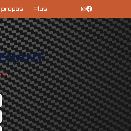
 propos
Plus
TENANT
tion